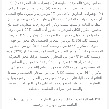
محاور، وهي: (المعرفة السابقة (3) مؤشرات، بناء المعرفة ذاتيًا (5)
مؤشرات، التغيير في البنية المعرفية (4) مؤشرات، مواجهة الموقف
(4) مؤشرات، التفاوض الاجتماعي (2( مؤشران، وأظهرت نتائج التحليل
أن مقرر المهارات الرقمية للصف الأول متوسط يتضمن محاور مبادئ
النظرية البنائية وأسسها بنسب وتكرارات وبدرجات متفاوتة، حيث بلغ
مجموع التكرار الكلي لمؤشرات محاور أداة البحث (1701) مرة، وقد
جاء بالمرتبة الأولى محور بناء المعرفة ذاتيًا، بتكرار (596) مهارة،
وبنسبة كلية (35%) من بين المحاور الخمسة، تلاه محور مواجهة
الموقف، بتكرار (337) مرة، وبنسبة كلية (20%) من بين المحاور
الخمسة، وجاء ثالثًا محور التغير في البنية المعرفية، بتكرار (326) مرة،
وبنسبة كلية (19%) من بين المحاور الخمسة، ورابعًا محور المعرفة
البنائية، بتكرار (278) مرة، وبنسبة كلية (16%) من بين المحاور
الخمسة، وفي المرتبة الأخيرة محور السياق (التفاوض) الاجتماعي،
بتكرار (164) مرة، وبنسبة (10%) من بين المحاور الخمسة. واستنادا
للنتائج أوصت الباحثتان بضرورة تضمين مقرر المهرات الرقمية بمبادئ
النظرية البنائية. وإجراء بحوث مماثلة على مقرر المهارات الرقمية
والتقنية في المراحل التعليمية المختلفة.
الكلمات المفتاحية:
تحليل المحتوى، النظرية البنائية، مبادئ النظرية
البنائية، مقرر المهارات الرقمية.