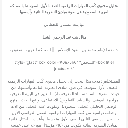
تحليل محتوى كُتب المهارات الرقمية للصف الأول المتوسط بالمملكة
العربية السعودية في ضوء مبادئ النظرية البنائية وأسسها
مها بنت مسمار القحطاني
منال بنت عبد الرحمن الشبل
جامعة الإمام محمد بن سعود الإسلامية || المملكة العربية السعودية
[box title=”الملخص” style=”glass” box_color=”#0875b6″
radius=”5″]
المستخلص:
هدف هذا البحث إلى تحليل محتوى كُتب المهارات الرقمية
للصف الأول متوسط في ضوء مبادئ النظرية البنائية وأسسها، من
حيث: المعرفة السابقة، بناء المعرفة ذاتيًا، التغيير في البنية المعرفية،
مواجهة الموقف، والسياق (التفاوض) الاجتماعي، واتبع البحث المنهج
الوصفي التحليلي (تحليل المحتوى)، وتكونت عينة التحليل من ثلاث
وحدات دراسية من كتب المهارات الرقمية الفصل الدراسي الأول
والفصل الدراسي الثاني للصف الأول متوسط، وأعدت الباحثتان قائمة
بمبادئ النظرية البنائية تكونت من (18) مؤشرًا، موزعة على خمسة