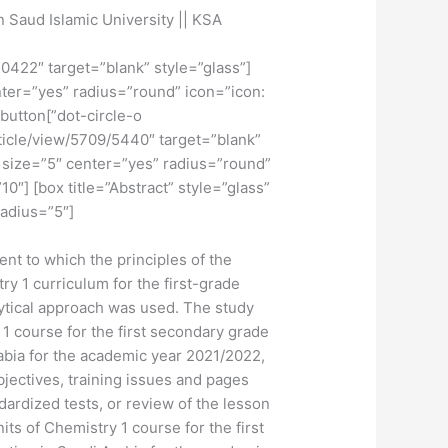
 Saud Islamic University || KSA
50422″ target=”blank” style=”glass”
nter=”yes” radius=”round” icon=”icon:
] [button
rticle/view/5709/5440″ target=”blank”
” size=”5″ center=”yes” radius=”round”
10″] [box title=”Abstract” style=”glass”
adius=”5″]
ent to which the principles of the
ry 1 curriculum for the first-grade
ytical approach was used. The study
 1 course for the first secondary grade
abia for the academic year 2021/2022,
bjectives, training issues and pages
dardized tests, or review of the lesson
ts of Chemistry 1 course for the first