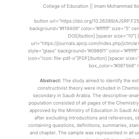
College of Education || Imam Mohammad Ibn
[button url=”https://doi.org/10.26389/AJSRP.F2
background=”#f19409″ color=”#ffffff” size=”5″ ce
dot-circle-o”]DOI[/button] [spacer size=”10″
url=”https://journals.ajsrp.com/index.php/jctm/a
style=”glass” background=”#0986f1″ color=”#ffffff
icon=”icon: file-pdf-o”]PDF[/button] [spacer size=”
box_color=”#0875b6″ r
Abstract:
The study aimed to identify the ext
constructivist theory were included in Chemist
secondary in Saudi Arabia. The descriptive-anal
population consisted of all pages of the Chemistry
approved by the Ministry of Education in Saudi Ar
after excluding introductions and references, o
containing questions, definitions, summaries, stan
and chapter. The sample was represented in all uni