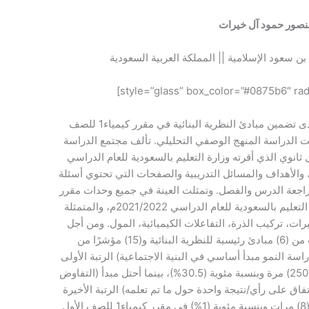
نصور حمود آل خيرات
 بن سعود الإسلامية || المملكة العربية السعودية
هدفت الدراسة للتعرف إلى مدى تضمين مبادئ النظرية البنائية في مقرر كيمياء1 للصف
بعت الدراسة المنهج الوصفي التحليلي. تألف مجتمع الدراسة
رر كيمياء1 للصف الأول ثانوي الذي أقرته وزارة التعليم بالسعودية للعام الدراسي
مراجع، والأهداف والمسائل التدريبية والصفحات التي تحتوي أسئلة
 مراجعة الدرس والفصل. وتمثلت العينة في جميع وحدات مقرر
كيمياء1 للصف الأول ثانوي الذي أقرته وزارة التعليم بالسعودية للعام الدراسي 2021/2022م، والمتمثلة
ات، تركيب الذرة، التفاعلات الكيميائية، المول. ومن أجل
تحقيق أهداف الدراسة تمَّ بناء أداة تكونت من (6) مبادئ رئيسية للنظرية البنائية و(15) مؤشرًا من
سة النمو مبدأ أساسي في البنية الاجتماعية) الرتبة الأولى
من بين المبادئ الستة، حيث جاء بواقع تكرار (250) مرة وبنسبة مئوية (30.5%)، بينما أحتل مبدأ (التفاوض
فاق على رأي/نتيجة واحدة حول ما تم تعلمه) الرتبة الأخيرة
من بين المبادئ الستة، حيث جاء بواقع تكرار (8) مرات وبنسبة مئوية (1%) في مقرر كيمياء1 للصف الأول