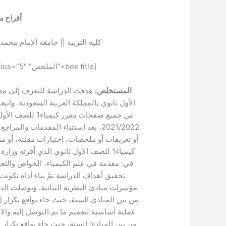
أفراح م
كلية التربية || جامعة الإمام محمد
[box title=”الملخص” style=”glass” box_color=”#0875b6″ radius=”5″]
المستخلص:
الأول ثانوي بالمملكة العربية السعودية، وات
من جميع صفحات مق
2021/2022، بعد استثناء المقدمات وال
أو تعريفات أو ملخصات، اختبارات مقننة، أو
في: مقدمة في علم الكيمياء، الخواص والتغير
مؤشرات مبادئ النظرية البنائية. وتوصلت الدرا
عملية أساسية لتعميم ما تم التوصل إليه والات