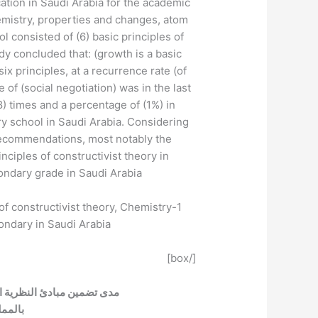
tion in Saudi Arabia for the academic
emistry, properties and changes, atom
l consisted of (6) basic principles of
udy concluded that: (growth is a basic
 six principles, at a recurrence rate (of
 of (social negotiation) was in the last
(8) times and a percentage of (1%) in
ry school in Saudi Arabia. Considering
recommendations, most notably the
inciples of constructivist theory in
ondary grade in Saudi Arabia.
of constructivist theory, Chemistry-1
ondary in Saudi Arabia.
[/box]
مدى تضمين مبادئ النظرية البنائية في 
بالممل