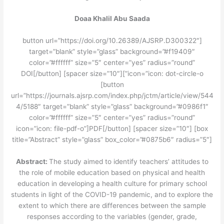
Doaa Khalil Abu Saada
[button url=”https://doi.org/10.26389/AJSRP.D300322″
target=”blank” style=”glass” background=”#f19409″
color=”#ffffff” size=”5″ center=”yes” radius=”round”
icon=”icon: dot-circle-o”]DOI[/button] [spacer size=”10″]
[button
url=”https://journals.ajsrp.com/index.php/jctm/article/view/544
4/5188″ target=”blank” style=”glass” background=”#0986f1″
color=”#ffffff” size=”5″ center=”yes” radius=”round”
icon=”icon: file-pdf-o”]PDF[/button] [spacer size=”10″] [box
title=”Abstract” style=”glass” box_color=”#0875b6″ radius=”5″]
Abstract:
The study aimed to identify teachers’ attitudes to
the role of mobile education based on physical and health
education in developing a health culture for primary school
students in light of the COVID-19 pandemic, and to explore the
extent to which there are differences between the sample
responses according to the variables (gender, grade,