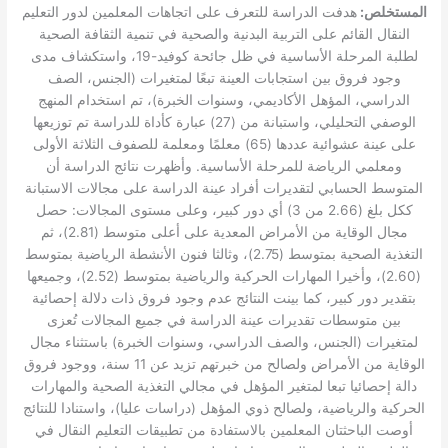
المستخلص:
هدفت الدراسة للتعرف على اتجاهات المعلمين لدور التعليم
النقال القائم على التربية البدنية والصحية في تنمية الثقافة الصحية
لطلبة المرحلة الأساسية في ظل جائحة كوفيد-19، واستكشاف مدى
وجود فروق بين استجابات العينة تبعًا لمتغيرات (الجنس، الصف
الدراسي، المؤهل الأكاديمي، وسنوات الخبرة)، تم استخدام المنهج
الوصفي التحليلي، واستبانة من (27) عبارة كأداة للدراسة تم توزيعها
على عينة عشوائية عددها (65) معلمًا ومعلمة للصفوف الثلاثة الأولى
ومعلمي الرياضة للمرحلة الأساسية. وأظهرت نتائج الدراسة أن
المتوسط الحسابي لتقديرات أفراد عينة الدراسة على مجالات الاستبانة
ككل بلغ (2.66 من 3) أي دور كبير، وعلى مستوى المجالات: حصل
مجال الوقاية من الأمراض المعدية على أعلى متوسط (2.81)، ثم
التغذية الصحية بمتوسط (2.75)، وثالثا فنون الأنشطة الرياضية بمتوسط
(2.60)، وأخيرا المهارات الحركية والرياضية بمتوسط (2.52)، وجميعها
بتقدير دور كبير، كما بينت النتائج عدم وجود فروق ذات دلالة إحصائية
بين متوسطات تقديرات عينة الدراسة في جميع المجالات تُعزى
لمتغيرات (الجنس، والصف الدراسي، وسنوات الخبرة) باستثناء مجال
الوقاية من الأمراض ولصالح من خبرتهم تزيد عن 11 سنة، ووجود فروق
دالة إحصائيا تبعا لمتغير المؤهل في مجالي التغذية الصحية والمهارات
الحركية والرياضية، ولصالح ذوي المؤهل (دراسات عليا)، واستنادا للنتائج
أوصت الباحثتان المعلمين بالاستفادة من تطبيقات التعليم النقال في