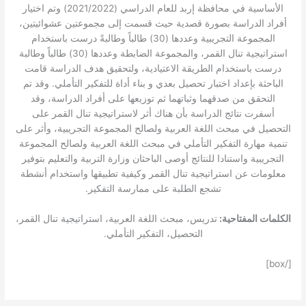
الأساسية في محافظة إربد للعام الدراسي (2021/2022) وتم اختيار
أفراد الدراسة بصورة قصدية حيث قسمت إلى مجموعتين عشوائيتين،
المجموعة التجريبية وعددها (30) طالباً وطالبةً درست باستخدام
استراتيجية تنال القمر، والمجموعة الضابطة وعددها (30) طالباً وطالبة
درست باستخدام الطريقة الاعتيادية، ولتحقيق هدف الدراسة قامت
الباحثة بإعداد اختبار تحصيل بعدي و بناء أداة للتفكير التأملي. وقد تم
التحقق من صدقهما وثباتهما ثم توزيعها على أفراد الدراسة، وقد
أسفرت نتائج الدراسة بأن هناك أثر لاستراتيجية تنال القمر على
التحصيل في مبحث اللغة العربية ولصالح المجموعة التجريبية، وأثر على
تنمية مهارة التفكير التأملي في مبحث اللغة العربية ولصالح المجموعة
التجريبية واستنادا للنتائج أوصى الباحثان وزارة التربية والتعليم بتوفير
معلومات عن استراتيجية تنال القمر وكيفية تطبيقها واستخدام أنشطة
تشجع الطلبة على ممارسة التفكير.
الكلمات المفتاحية:
تدريس، مبحث اللغة العربية، استراتيجية تنال القمر،
التحصيل، التفكير التأملي.
[/box]