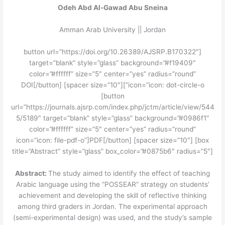
Odeh Abd Al-Gawad Abu Sneina
Amman Arab University || Jordan
[button url=”https://doi.org/10.26389/AJSRP.B170322″
target=”blank” style=”glass” background=”#f19409″
color=”#ffffff” size=”5″ center=”yes” radius=”round”
icon=”icon: dot-circle-o”]DOI[/button] [spacer size=”10″]
[button
url=”https://journals.ajsrp.com/index.php/jctm/article/view/544
5/5189″ target=”blank” style=”glass” background=”#0986f1″
color=”#ffffff” size=”5″ center=”yes” radius=”round”
icon=”icon: file-pdf-o”]PDF[/button] [spacer size=”10″] [box
title=”Abstract” style=”glass” box_color=”#0875b6″ radius=”5″]
Abstract:
The study aimed to identify the effect of teaching
Arabic language using the “POSSEAR” strategy on students’
achievement and developing the skill of reflective thinking
among third graders in Jordan. The experimental approach
(semi-experimental design) was used, and the study’s sample