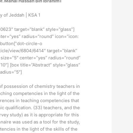
of. Manal Hassan Bin Ibrahim
1
College of Education | University of Jeddah | KSA
1
60623″ target=”blank” style=”glass”
nter=”yes” radius=”round” icon=”icon:
] [button
rticle/view/6804/6414″ target=”blank”
” size=”5″ center=”yes” radius=”round”
10″] [box title=”Abstract” style=”glass”
adius=”5″]
of possession of chemistry teachers in
hing competencies in the light of the
fferences in teaching competencies that
c qualification. (33) teachers, and the
ey study) as it is appropriate for this
aire was used as a tool for the study,
cies in the light of the skills of the