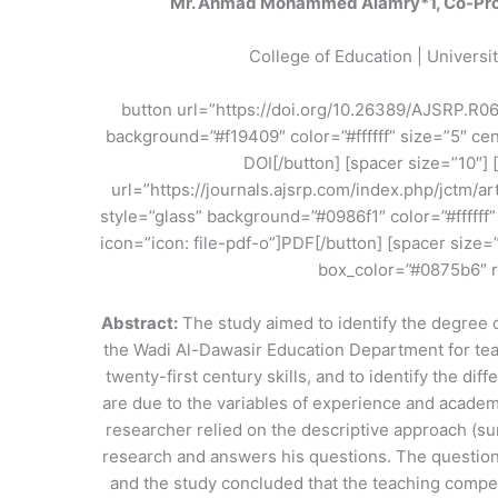
Mr. Ahmad Mohammed Alamry*
1
, Co-Pr
[button url=”https://doi.org/10.26389/AJSRP.R0
background=”#f19409″ color=”#ffffff” size=”5″ ce
dot-circle-o”]DOI[/button] [spacer size=”10″
url=”https://journals.ajsrp.com/index.php/jctm/a
style=”glass” background=”#0986f1″ color=”#ffffff
icon=”icon: file-pdf-o”]PDF[/button] [spacer size=”
box_color=”#0875b6″ r
Abstract:
The study aimed to identify the degree 
the Wadi Al-Dawasir Education Department for teac
twenty-first century skills, and to identify the di
are due to the variables of experience and academi
researcher relied on the descriptive approach (surv
research and answers his questions. The questionn
and the study concluded that the teaching competen