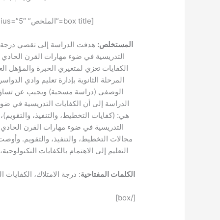
[box title=”الملخص” style=”glass” box_color=”#0875b6″ radius=”5″]
المستخلص:
هدفت الدراسة إلى تقصي درجة امت
التدريسية في ضوء مهارات القرن الحادي و
الكفايات تعزي لمتغيري الخبرة والمؤهل ال
الوصفي (دراسة مسحية) ويجيب عن تساؤلات
الدراسة إلى أن الكفايات التدريسية في ضو
هي: (كفايات التخطيط، والتنفيذ، والتقويم)،
التدريسية في ضوء مهارات القرن الحادي و
مجالات التخطيط، والتنفيذ، والتقويم. وأوصت
التعليم إلى الاهتمام بالكفايات التكنولوجية
الكلمات المفتاحية
: درجة الامتلاك، الكفايات 
[/box]