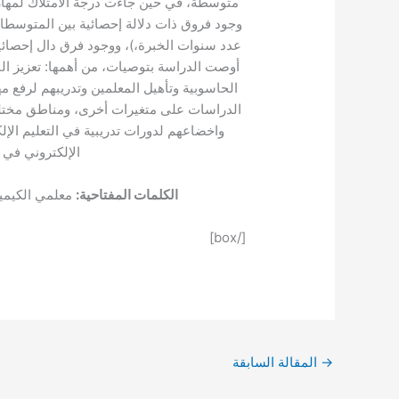
لإلكتروني) منخفضة، كما أظهرت النتائج عدم
عزى لمتغيرات (جنس المعلم، المؤهل العلمي،
طاع لصالح المدارس الخاصة، وفي ضوء النتائج
مدارس الحكومية، وتزويدها بالأجهزة والبرامج
عامل مع التعليم الإلكتروني وإجراء المزيد من
تمام بمعلمي الكيمياء في المدارس الحكومية
 تدريب معلمي الكيمياء على مهارة التقويم
حكومي والخاص.
مديري المدارس
الكلمات المفتاحية:
[/box]
المقالة السابقة
→