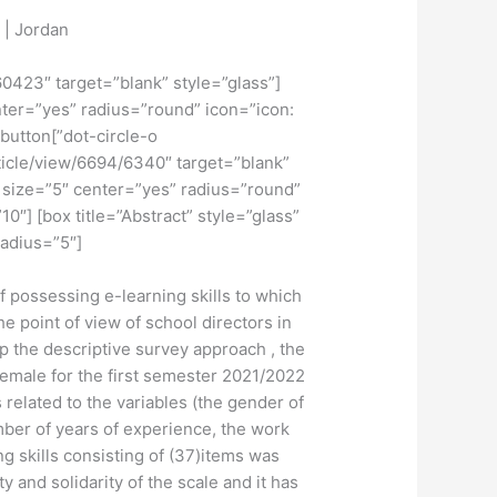
 | Jordan
60423″ target=”blank” style=”glass”
nter=”yes” radius=”round” icon=”icon:
] [button
rticle/view/6694/6340″ target=”blank”
” size=”5″ center=”yes” radius=”round”
10″] [box title=”Abstract” style=”glass”
adius=”5″]
f possessing e-learning skills to which
e point of view of school directors in
p the descriptive survey approach , the
female for the first semester 2021/2022
 related to the variables (the gender of
umber of years of experience, the work
ing skills consisting of (37)items was
y and solidarity of the scale and it has