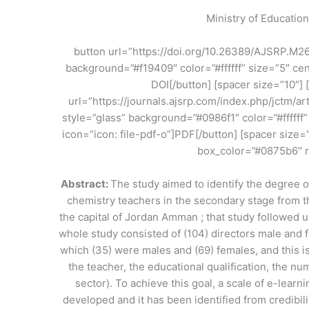
Ministry of Education
[button url=”https://doi.org/10.26389/AJSRP.M2
background=”#f19409″ color=”#ffffff” size=”5″ ce
dot-circle-o”]DOI[/button] [spacer size=”10″
url=”https://journals.ajsrp.com/index.php/jctm/a
style=”glass” background=”#0986f1″ color=”#ffffff
icon=”icon: file-pdf-o”]PDF[/button] [spacer size=”
box_color=”#0875b6″ r
Abstract:
The study aimed to identify the degree o
chemistry teachers in the secondary stage from th
the capital of Jordan Amman ; that study followed u
whole study consisted of (104) directors male and 
which (35) were males and (69) females, and this is
the teacher, the educational qualification, the n
sector). To achieve this goal, a scale of e-learn
developed and it has been identified from credibilit