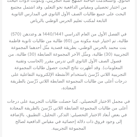
الثانوي. واستخدمت الباحثة المنهج شبه التجريبي، وتكونت أدوات البحث
من اختبار تحصيلي ومقياس الدافعية نحو التعلم، وقد اشتمل مجتمع
البحث على جميع طالبات الصف الأول الثانوي في المدارس الثانوية
التابعة لمكتب تعليم الحرس الوطني بالرياض
في الفصل الأول من العام الدراسي 1440/1441 هـ وعددهن (570)
طالبة، تم اختيار عينة مكونة من (60) طالبة من طالبات ثانوية فاطمة
بنت محمد بالحرس الوطني، بطريقة قصدية مثّل أحدهما المجموعة
التجريبية (30) طالبة، ومثّل الآخر المجموعة الضابطة (30) طالبة، من
فصول الصف الأول الثانوي التي تدرس مقرر (الحاسب وتقنية
المعلومات). وقد أظهرت نتائج البحث حصول طالبات المجموعة
التجريبية اللاتي دُرِّسنَ باستخدام الأنشطة الإلكترونية التفاعلية على
درجات أعلى من طالبات المجموعة الضابطة اللاتي دُرِّسنَ بالطريقة
المعتادة،
في مجمل الاختبار التحصيلي، كما حصلت طالبات التجريبية على درجات
أعلى من طالبات المجموعة الضابطة اللاتي دُرِّسنَ بالطريقة المعتادة
في بعض أبعاد الاختبار التحصيلي: التذكر، التحليل، التطبيق، بالإضافة
إلى وجود فروق ذات دلالة إحصائية في مقياس الدافعية لصالح
المجموعة التجريبية.