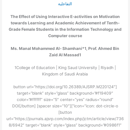
The Effect of Using Interactive E-activities on Motivation
towards Learning and Academic Achievement of Tenth-
Grade Female Students in the Information Technology and
Computer course
Ms. Manal Mohammed Al- Shamhani*
1
, Prof. Ahmed Bin
Zaid Al Massad
1
1
College of Education | King Saud University | Riyadh |
Kingdom of Saudi Arabia
[button url=”https://doi.org/10.26389/AJSRP.M220124″
target=”blank” style=”glass” background=”#f19409″
color=”#ffffff” size=”5″ center=”yes” radius=”round”
icon=”icon: dot-circle-o”]DOI[/button] [spacer size=”10″]
[button
url=”https://journals.ajsrp.com/index.php/jctm/article/view/736
8/6942″ target=”blank” style=”glass” background=”#0986f1″