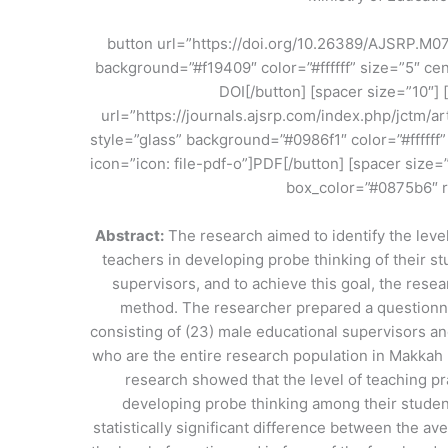
[button url=”https://doi.org/10.26389/AJSRP.M0
background=”#f19409″ color=”#ffffff” size=”5″ ce
dot-circle-o”]DOI[/button] [spacer size=”10″
url=”https://journals.ajsrp.com/index.php/jctm/a
style=”glass” background=”#0986f1″ color=”#ffffff
icon=”icon: file-pdf-o”]PDF[/button] [spacer size=”
box_color=”#0875b6″ r
Abstract:
The research aimed to identify the leve
teachers in developing probe thinking of their st
supervisors, and to achieve this goal, the rese
method. The researcher prepared a questionna
consisting of (23) male educational supervisors an
who are the entire research population in Makkah 
research showed that the level of teaching pr
developing probe thinking among their studen
statistically significant difference between the a