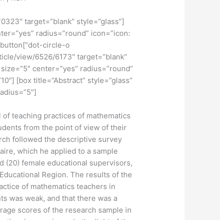
70323″ target=”blank” style=”glass”
nter=”yes” radius=”round” icon=”icon:
] [button
rticle/view/6526/6173″ target=”blank”
” size=”5″ center=”yes” radius=”round”
10″] [box title=”Abstract” style=”glass”
adius=”5″]
l of teaching practices of mathematics
udents from the point of view of their
arch followed the descriptive survey
ire, which he applied to a sample
d (20) female educational supervisors,
Educational Region. The results of the
actice of mathematics teachers in
ts was weak, and that there was a
verage scores of the research sample in