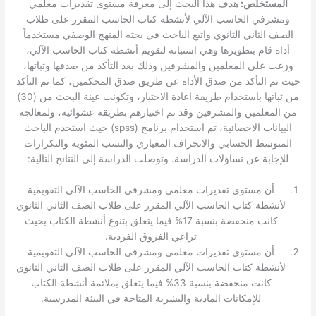
المستخلص:
هدف هذا البحث إلى معرفة مستوى تقديرات معلمي
ومشرفي الحاسب الآلي لأنشطة كتاب الحاسب المقرر على طلاب
الصف الثاني الثانوي واتبع الباحث في بحثه المنهج الوصفي مستخدماً
أداة قام بتطويرها وهي استبانة لتقويم أنشطة كتاب الحاسب الآلي،
وزعت على المعلمين والمشرفين وذلك بعد التأكد من صدقها وثباتها،
حيث تم التأكد من صدق الأداة عن طريق صدق المحكمين، كما تم التأكد
من ثباتها باستخدام طريقة اعادة الاختبار، وتكونت عينة البحث من (30)
من المعلمين والمشرفين وقد تم اختيارهم بطريقة عشوائية، ولمعالجة
البيانات الاحصائية، تم استخدام برنامج (spss) حيث استخدم الباحث
المتوسط الحسابي والانحراف المعياري والنسب المئوية والتكرارات
للإجابة عن تساؤلات الدراسة. وتوصلت الدراسة إلى النتائج التالية:
أن مستوى تقديرات معلمي ومشرفي الحاسب الآلي التقويمية
لأنشطة كتاب الحاسب الآلي المقرر على طلاب الصف الثاني الثانوي
كانت منخفضة بنسبة 17% فيما يتعلق بتنوع أنشطة الكتاب بحيث
تراعي الفروق الفردية.
أن مستوى تقديرات معلمي ومشرفي الحاسب الآلي التقويمية
لأنشطة كتاب الحاسب الآلي المقرر على طلاب الصف الثاني الثانوي
كانت منخفضة بنسبة 33% فيما يتعلق بملائمة أنشطة الكتاب
للإمكانات المادية والبشرية المتاحة في البيئة المدرسية.