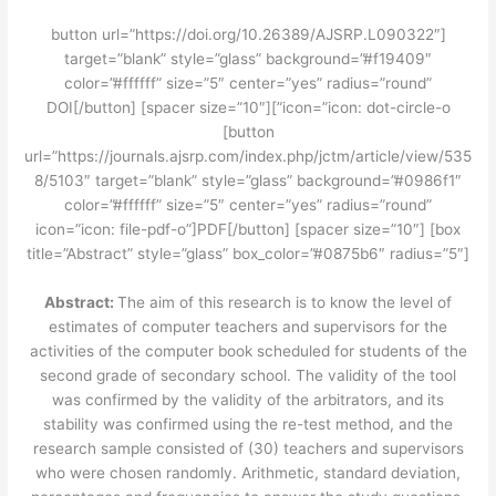
[button url=”https://doi.org/10.26389/AJSRP.L090322″
target=”blank” style=”glass” background=”#f19409″
color=”#ffffff” size=”5″ center=”yes” radius=”round”
icon=”icon: dot-circle-o”]DOI[/button] [spacer size=”10″]
[button
url=”https://journals.ajsrp.com/index.php/jctm/article/view/535
8/5103″ target=”blank” style=”glass” background=”#0986f1″
color=”#ffffff” size=”5″ center=”yes” radius=”round”
icon=”icon: file-pdf-o”]PDF[/button] [spacer size=”10″] [box
title=”Abstract” style=”glass” box_color=”#0875b6″ radius=”5″]
Abstract:
The aim of this research is to know the level of
estimates of computer teachers and supervisors for the
activities of the computer book scheduled for students of the
second grade of secondary school. The validity of the tool
was confirmed by the validity of the arbitrators, and its
stability was confirmed using the re-test method, and the
research sample consisted of (30) teachers and supervisors
who were chosen randomly. Arithmetic, standard deviation,