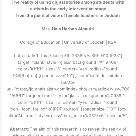
The reality of using digital stories among students with
autism in the early intervention stage
from the point of view of female teachers in Jeddah
Mrs. Hala Harban Almutiri
College of Education | University of Jeddah | KSA
[button url=”https://doi.org/10.26389/AJSRP.H100923″
target=”blank” style=”glass” background=”#f19409″
color=”#ffffff” size=”5″ center=”yes” radius=”round”
icon=”icon: dot-circle-o”]DOI[/button] [spacer size=”10″]
[button
url=”https://journals.ajsrp.com/index.php/jctm/article/view/706
1/6661″ target=”blank” style=”glass” background=”#0986f1″
color=”#ffffff” size=”5″ center=”yes” radius=”round”
icon=”icon: file-pdf-o”]PDF[/button] [spacer size=”10″] [box
title=”Abstract” style=”glass” box_color=”#0875b6″ radius=”5″]
Abstract:
The aim of this research is to reveal the reality of
using digital stories among students with disabilities in the