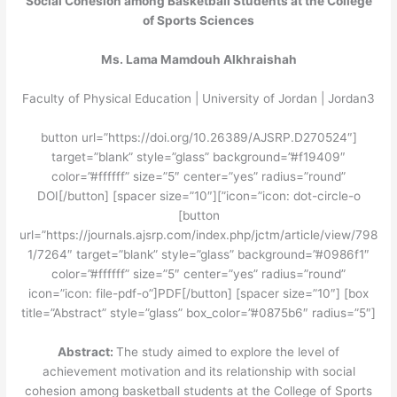
Social Cohesion among Basketball Students at the College
of Sports Sciences
Ms. Lama Mamdouh Alkhraishah
Faculty of Physical Education | University of Jordan | Jordan3
[button url=”https://doi.org/10.26389/AJSRP.D270524″
target=”blank” style=”glass” background=”#f19409″
color=”#ffffff” size=”5″ center=”yes” radius=”round”
icon=”icon: dot-circle-o”]DOI[/button] [spacer size=”10″]
[button
url=”https://journals.ajsrp.com/index.php/jctm/article/view/798
1/7264″ target=”blank” style=”glass” background=”#0986f1″
color=”#ffffff” size=”5″ center=”yes” radius=”round”
icon=”icon: file-pdf-o”]PDF[/button] [spacer size=”10″] [box
title=”Abstract” style=”glass” box_color=”#0875b6″ radius=”5″]
Abstract:
The study aimed to explore the level of
achievement motivation and its relationship with social
cohesion among basketball students at the College of Sports