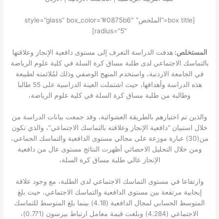
[box title=”الملخص” style=”glass” box_color=”#0875b6″
radius=”5″]
المستخلص:
هدفت الدراسة التعرف إلى مستوى دافعية الإنجاز وعلاقتها
بالتماسك الاجتماعي لدى طلبة مساق كرة السلة في كلية علوم الرياضة
في الجامعة الاردنية، واستخدم المنهج الوصفي وذلك لمُلائمته لطبيعة
هذه الدراسة وأهدافها، حيث اشتملت العينة الدراسية على 55 طالبا
وطالبة من طلبة مساق كرة السلة في كلية علوم الرياضة،
والذين تم اختيارهم بالطريقة العشوائية، وقد جمعت بيانات الدراسة من
خلال استبيان “دافعية الإنجاز وعلاقته بالتماسك الاجتماعي”، والذي تكون
من(30) عبارة موزعة على مجالي مستوى الدافعية والتماسك الجماعي،
ومن خلال التحليل الاحصائي أظهرت النتائج مستوى عال من دافعية
الإنجاز عالي طلبة مساق كرة السلة،
وارتفاعا في مستوى التماسك الاجتماعي لدى الطلبة، مع وجود علاقة
إيجابية مرتفعة بين مستوى الدافعية والتماسك الاجتماعي، حيث بلغ
المتوسط الحسابي لمجال الدافعية (4.18) بينما بلغ المتوسط للتماسك
الاجتماعي (4.284) وبلغت قيمة معامل ارتباط بيرسون (0.771)،