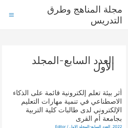
خطي
مجلة المناهج وطرق
لى
لمحتوى
التدريس
العدد السابع-المجلد
الاول
أثر بيئة تعلم إلكترونية قائمة على الذكاء
أثر
بيئة
الاصطناعي في تنمية مهارات التعليم
تعلم
الإلكتروني لدى طالبات كلية التربية
إلكترونية
قائمة
بجامعة أم القرى
على
2022
,
العدد السابع-المجلد الاول
/
Editor