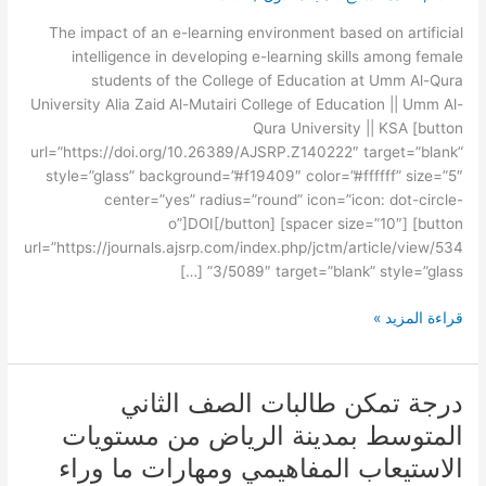
الذكاء
الاصطناعي
The impact of an e-learning environment based on artificial
في
intelligence in developing e-learning skills among female
تنمية
students of the College of Education at Umm Al-Qura
مهارات
University Alia Zaid Al-Mutairi College of Education || Umm Al-
التعليم
Qura University || KSA [button
الإلكتروني
url=”https://doi.org/10.26389/AJSRP.Z140222″ target=”blank”
لدى
style=”glass” background=”#f19409″ color=”#ffffff” size=”5″
طالبات
center=”yes” radius=”round” icon=”icon: dot-circle-
كلية
o”]DOI[/button] [spacer size=”10″] [button
التربية
url=”https://journals.ajsrp.com/index.php/jctm/article/view/534
بجامعة
3/5089″ target=”blank” style=”glass” […]
أم
القرى
قراءة المزيد »
درجة تمكن طالبات الصف الثاني
درجة
تمكن
المتوسط بمدينة الرياض من مستويات
طالبات
الاستيعاب المفاهيمي ومهارات ما وراء
الصف