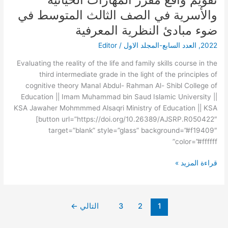
واقع
والأسرية في الصف الثالث المتوسط في
مقرر
ضوء مبادئ النظرية المعرفية
المهارات
الحياتية
2022
,
العدد السابع-المجلد الاول
/
Editor
والأسرية
Evaluating the reality of the life and family skills course in the
في
third intermediate grade in the light of the principles of
الصف
cognitive theory Manal Abdul- Rahman Al- Shibl College of
الثالث
Education || Imam Muhammad bin Saud Islamic University ||
المتوسط
KSA Jawaher Mohmmmed Alsaqri Ministry of Education || KSA
في
[button url=”https://doi.org/10.26389/AJSRP.R050422″
ضوء
target=”blank” style=”glass” background=”#f19409″
مبادئ
color=”#ffffff”
النظرية
المعرفية
قراءة المزيد »
1
2
3
التالي
←