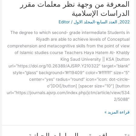
الثاني
المعرفة من وجهة نظر معلمات مقرر
المتوسط
الدراسات الإسلامية
بمدينة
2022
,
العدد السابع-المجلد الاول
/
Editor
الرياض
من
The degree to which second- grade intermediate Students in
مستويات
Riyadh are able to achieve levels of Conceptual
الاستيعاب
comprehension and metacognitive skills from the point of view
المفاهيمي
of Islamic studies course Teachers Haya Hatem Al- Khaldy
ومهارات
King Saud University || KSA [button
ما
url=”https://doi.org/10.26389/AJSRP.Y210322″ target=”blank”
وراء
style=”glass” background=”#f19409″ color=”#ffffff” size=”5″
المعرفة
center=”yes” radius=”round” icon=”icon: dot-circle-
من
o”]DOI[/button] [spacer size=”10″] [button
وجهة
url=”https://journals.ajsrp.com/index.php/jctm/article/view/534
نظر
2/5088″
معلمات
مقرر
قراءة المزيد »
الدراسات
الإسلامية
تقويم واقع مقرر المهارات الحياتية
تقويم