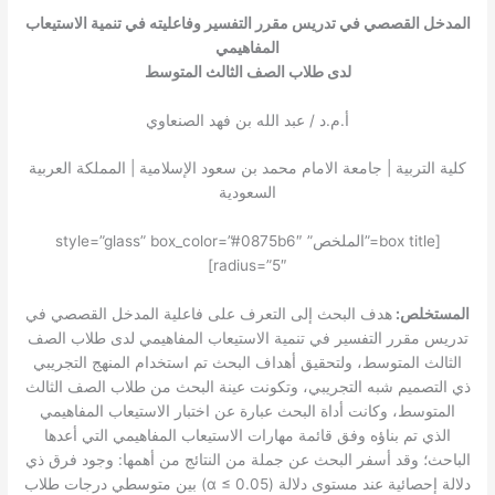
المدخل القصصي في تدريس مقرر التفسير وفاعليته في تنمية الاستيعاب
المفاهيمي
لدى طلاب الصف الثالث المتوسط
أ.م.د / عبد الله بن فهد الصنعاوي
كلية التربية | جامعة الامام محمد بن سعود الإسلامية | المملكة العربية
السعودية
[box title=”الملخص” style=”glass” box_color=”#0875b6″
radius=”5″]
المستخلص:
هدف البحث إلى التعرف على فاعلية المدخل القصصي في
تدريس مقرر التفسير في تنمية الاستيعاب المفاهيمي لدى طلاب الصف
الثالث المتوسط، ولتحقيق أهداف البحث تم استخدام المنهج التجريبي
ذي التصميم شبه التجريبي، وتكونت عينة البحث من طلاب الصف الثالث
المتوسط، وكانت أداة البحث عبارة عن اختبار الاستيعاب المفاهيمي
الذي تم بناؤه وفق قائمة مهارات الاستيعاب المفاهيمي التي أعدها
الباحث؛ وقد أسفر البحث عن جملة من النتائج من أهمها: وجود فرق ذي
دلالة إحصائية عند مستوى دلالة (
α
≤ 0.05) بين متوسطي درجات طلاب