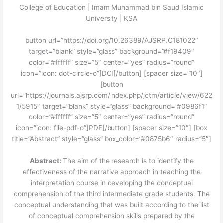
College of Education | Imam Muhammad bin Saud Islamic
University | KSA
button url=”https://doi.org/10.26389/AJSRP.C181022″
target=”blank” style=”glass” background=”#f19409″
color=”#ffffff” size=”5″ center=”yes” radius=”round”
icon=”icon: dot-circle-o”]DOI[/button] [spacer size=”10″]
[button
url=”https://journals.ajsrp.com/index.php/jctm/article/view/622
1/5915″ target=”blank” style=”glass” background=”#0986f1″
color=”#ffffff” size=”5″ center=”yes” radius=”round”
icon=”icon: file-pdf-o”]PDF[/button] [spacer size=”10″] [box
title=”Abstract” style=”glass” box_color=”#0875b6″ radius=”5″]
Abstract:
The aim of the research is to identify the
effectiveness of the narrative approach in teaching the
interpretation course in developing the conceptual
comprehension of the third intermediate grade students. The
conceptual understanding that was built according to the list
of conceptual comprehension skills prepared by the