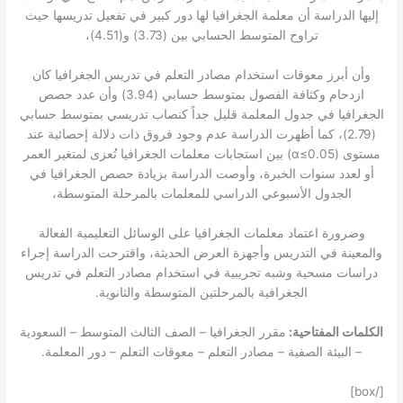
إليها الدراسة أن معلمة الجغرافيا لها دور كبير في تفعيل تدريسها حيث
تراوح المتوسط الحسابي بين (3.73) و(4.51)،
وأن أبرز معوقات استخدام مصادر التعلم في تدريس الجغرافيا كان
ازدحام وكثافة الفصول بمتوسط حسابي (3.94) وأن عدد حصص
الجغرافيا في جدول المعلمة قليل جداً كنصاب تدريسي بمتوسط حسابي
(2.79)، كما أظهرت الدراسة عدم وجود فروق ذات دلالة إحصائية عند
مستوى (
α
≤0.05) بين استجابات معلمات الجغرافيا تُعزى لمتغير العمر
أو لعدد سنوات الخبرة، وأوصت الدراسة بزيادة حصص الجغرافيا في
الجدول الأسبوعي الدراسي للمعلمات بالمرحلة المتوسطة،
وضرورة اعتماد معلمات الجغرافيا على الوسائل التعليمية الفعالة
والمعينة في التدريس وأجهزة العرض الحديثة، واقترحت الدراسة إجراء
دراسات مسحية وشبه تجريبية في استخدام مصادر التعلم في تدريس
الجغرافية بالمرحلتين المتوسطة والثانوية.
الكلمات المفتاحية:
مقرر الجغرافيا – الصف الثالث المتوسط – السعودية
– البيئة الصفية – مصادر التعلم – معوقات التعلم – دور المعلمة.
[/box]