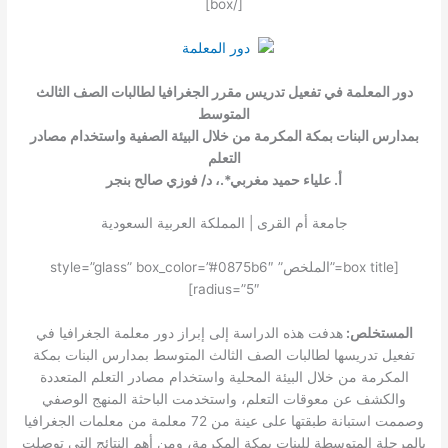
[/box]
دور المعلمة في تفعيل تدريس مقرر الجغرافيا لطالبات الصف الثالث
المتوسط
بمدارس البنات بمكة المكرمة من خلال البيئة الصفية واستخدام مصادر
التعلم
أ. علياء حميد مغربي*.، د/ فوزي صالح بنجر
جامعة أم القرى | المملكة العربية السعودية
[box title=”الملخص” style=”glass” box_color=”#0875b6″
radius=”5″]
المستخلص:
هدفت هذه الدراسة إلى إبراز دور معلمة الجغرافيا في
تفعيل تدريسها لطالبات الصف الثالث المتوسط بمدارس البنات بمكة
المكرمة من خلال البيئة المحلية واستخدام مصادر التعلم المتعددة
والكشف عن معوقات التعلم، واستخدمت الباحثة المنهج الوصفي
وصممت استبانة طبقتها على عينة من 72 معلمة من معلمات الجغرافيا
بالمرحلة المتوسطة للبنات بمكة المكرمة، ومن أهم النتائج التي توصلت