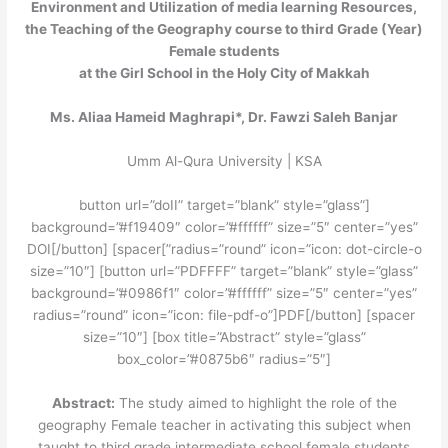
Environment and Utilization of media learning Resources,
the Teaching of the Geography course to third Grade (Year)
Female students
at the Girl School in the Holy City of Makkah
Ms. Aliaa Hameid Maghrapi*, Dr. Fawzi Saleh Banjar
Umm Al-Qura University | KSA
[button url=”doII” target=”blank” style=”glass”
background=”#f19409″ color=”#ffffff” size=”5″ center=”yes”
radius=”round” icon=”icon: dot-circle-o”]DOI[/button] [spacer
size=”10″] [button url=”PDFFFF” target=”blank” style=”glass”
background=”#0986f1″ color=”#ffffff” size=”5″ center=”yes”
radius=”round” icon=”icon: file-pdf-o”]PDF[/button] [spacer
size=”10″] [box title=”Abstract” style=”glass”
box_color=”#0875b6″ radius=”5″]
Abstract:
The study aimed to highlight the role of the
geography Female teacher in activating this subject when
taught to third grade intermediate school female students