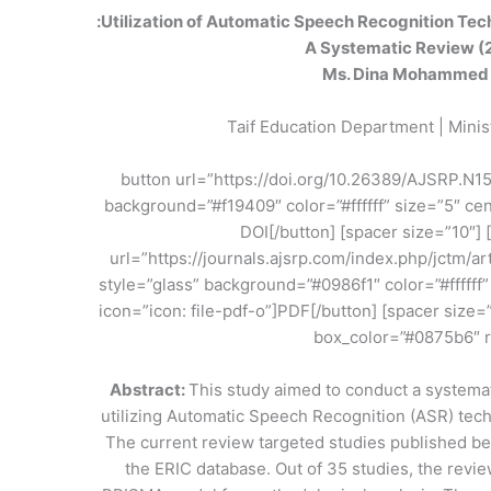
Utilization of Automatic Speech Recognition Tec
A Systematic Review 
Ms. Dina Mohammed 
Taif Education Department | Minis
[button url=”https://doi.org/10.26389/AJSRP.N1
background=”#f19409″ color=”#ffffff” size=”5″ ce
dot-circle-o”]DOI[/button] [spacer size=”10″
url=”https://journals.ajsrp.com/index.php/jctm/a
style=”glass” background=”#0986f1″ color=”#ffffff
icon=”icon: file-pdf-o”]PDF[/button] [spacer size=”
box_color=”#0875b6″ r
Abstract:
This study aimed to conduct a systemati
utilizing Automatic Speech Recognition (ASR) tech
The current review targeted studies published b
the ERIC database. Out of 35 studies, the revie