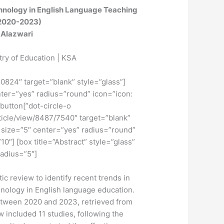
hnology in English Language Teaching:
(2020-2023)
Alazwari
try of Education | KSA
50824″ target=”blank” style=”glass”
nter=”yes” radius=”round” icon=”icon:
] [button
rticle/view/8487/7540″ target=”blank”
” size=”5″ center=”yes” radius=”round”
10″] [box title=”Abstract” style=”glass”
adius=”5″]
c review to identify recent trends in
nology in English language education.
etween 2020 and 2023, retrieved from
w included 11 studies, following the